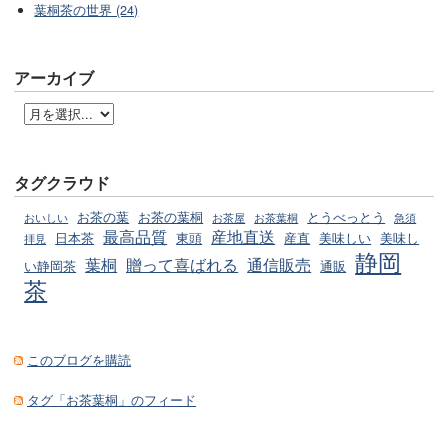
葉桐茶の世界 (24)
アーカイブ
タグクラウド
お茶の葉
お茶の葉桐
とうべっとう
おいしい
お茶屋
お茶葉桐
急須
最高品質
産地直送
日本茶
東頭
産直
美味しい
美味し
拝見
静岡
葉桐
贈って喜ばれる
通信販売
い静岡茶
通販
茶
このブログを購読
タグ「お茶葉桐」のフィード