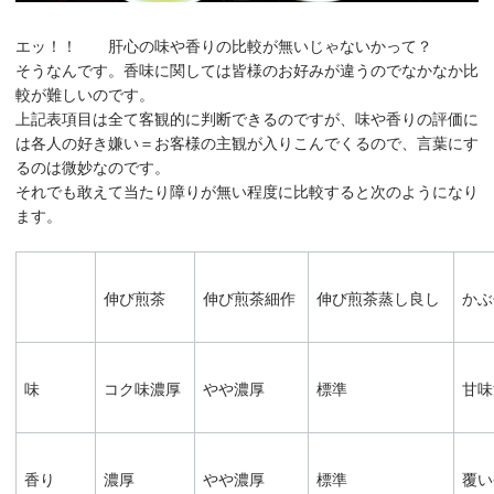
エッ！！ 肝心の味や香りの比較が無いじゃないかって？
そうなんです。香味に関しては皆様のお好みが違うのでなかなか比
較が難しいのです。
上記表項目は全て客観的に判断できるのですが、味や香りの評価に
は各人の好き嫌い＝お客様の主観が入りこんでくるので、言葉にす
るのは微妙なのです。
それでも敢えて当たり障りが無い程度に比較すると次のようになり
ます。
伸び煎茶
伸び煎茶細作
伸び煎茶蒸し良し
かぶ
味
コク味濃厚
やや濃厚
標準
甘味
香り
濃厚
やや濃厚
標準
覆い