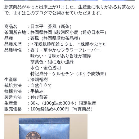
新茶商品がやっと出来上がりました。生産量に限りがあるお茶なの
で、まずはこのブログで公開させていただきます。
商品名 ：日本平 蒼風（新茶）
茶園所在地：静岡県静岡市駿河区小鹿（通称日本平）
品種 ：蒼風（静岡県奨励茶品種）
品種来歴 ；♂花粉親静印雑１３１、♀株親やぶきた
品種特性 ：香り・華やかなフラワーフレーバー
味わい・甘味があり旨味が濃厚
茶葉色・紺に近い濃緑
水色・金色透明
特記成分・ケルセチン（ボケ予防効果）
生産家 ：漆畑裕樹
栽培方法 ：自然仕立て
摘採方法 ：手摘み
製造方法 ：伸び煎茶
生産量 ：30㎏（100g詰め300本）限定生産
販売価格 ：100g袋詰め4,000円（写真商品）