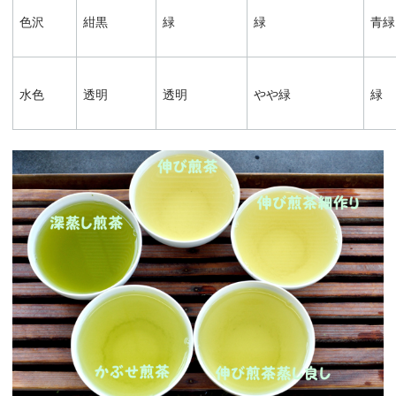
色沢
紺黒
緑
緑
青緑
水色
透明
透明
やや緑
緑