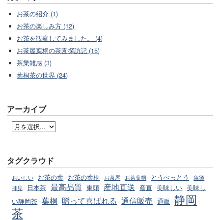
お茶の紹介 (1)
お茶の楽しみ方 (12)
お茶を観察してみました。 (4)
お茶屋葉桐の茶園探訪記 (15)
茶業雑感 (3)
葉桐茶の世界 (24)
アーカイブ
タグクラウド
お茶の葉
お茶の葉桐
とうべっとう
おいしい
お茶屋
お茶葉桐
急須
最高品質
産地直送
日本茶
東頭
産直
美味しい
美味し
拝見
静岡
葉桐
贈って喜ばれる
通信販売
い静岡茶
通販
茶