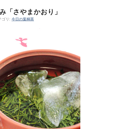
い旨み「さやまかおり」
テゴリ:
今日の葉桐茶