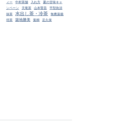
ィー
中村茶舗
入れ方
夏の甘味キャ
ンペーン
天竜茶
山本賢吾
平型急須
水出し茶・冷茶
抹茶
無農薬栽
築地勝美
培茶
葉桐
足久保