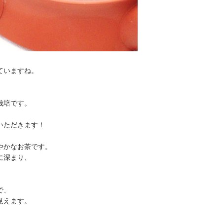
ていますね。
栽培です。
いただきます！
やかなお茶です。
に深まり、
で、
見えます。