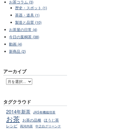
お茶コラム (3)
歴史・スポット (1)
茶器・道具 (1)
製造と品質 (10)
お茶屋の日常 (4)
今日の葉桐茶 (38)
動画 (4)
新商品 (2)
アーカイブ
タグクラウド
2014年新茶
JAS有機栽培茶
お茶
お茶の品種
ほうじ茶
レシピ
両河内茶
中之白グリーンテ