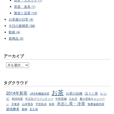
歴史・スポット (1)
茶器・道具 (1)
製造と品質 (10)
お茶屋の日常 (4)
今日の葉桐茶 (38)
動画 (4)
新商品 (2)
アーカイブ
タグクラウド
お茶
2014年新茶
お茶の品種
ほうじ茶
レシ
JAS有機栽培茶
ピ
両河内茶
中之白グリーンティー
中村茶舗
入れ方
夏の甘味キャンペー
水出し茶・冷茶
ン
天竜茶
山本賢吾
平型急須
抹茶
無農薬栽培茶
築地勝美
葉桐
足久保