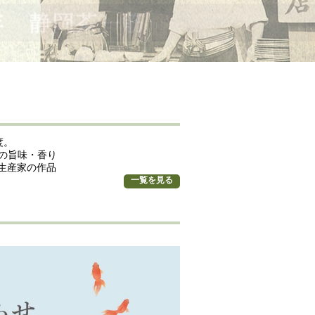
度。
の旨味・香り
培生産家の作品
一覧を見る