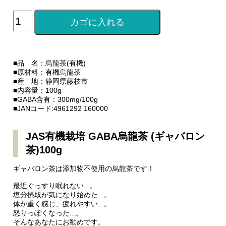
■品 名：烏龍茶(有機)
■原材料：有機烏龍茶
■産 地：静岡県藤枝市
■内容量：100g
■GABA含有：300mg/100g
■JANコード:4961292 160000
JAS有機栽培 GABA烏龍茶 (ギャバロン
茶)100g
ギャバロン茶は添加物不使用の烏龍茶です！
最近ぐっすり眠れない...。
塩分摂取が気になり始めた...。
体が重く感じ、疲れやすい...。
怒りっぽくなった...。
そんなあなたにお勧めです。