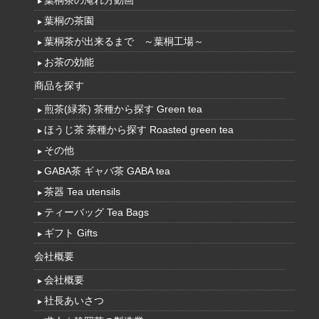
葉桐茶の淹れ方動画
葉桐の茶園
葉桐茶が出来るまで ～葉桐工場～
お茶の効能
商品を探す
煎茶(緑茶) 茶種から探す Green tea
ほうじ茶 茶種から探す Roasted green tea
その他
GABA茶 ギャバ茶 GABA tea
茶器 Tea utensils
ティーバッグ Tea Bags
ギフト Gifts
会社概要
会社概要
社長あいさつ