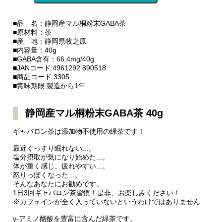
■品 名：静岡産マル桐粉末GABA茶
■原材料：茶
■産 地：静岡県牧之原
■内容量：40g
■GABA含有：66.4mg/40g
■JANコード:4961292 890518
■商品コード:3305
■賞味期限:製造から1年
静岡産マル桐粉末GABA茶 40g
ギャバロン茶は添加物不使用の緑茶です！
最近ぐっすり眠れない...。
塩分摂取が気になり始めた...。
体が重く感じ、疲れやすい...。
怒りっぽくなった...。
そんなあなたにお勧めです。
1日3回ギャバロン茶習慣！是非、お楽しみください！
※カフェインが全く入っていないというわけではありません
γ-アミノ酪酸を豊富に含んだ緑茶です。