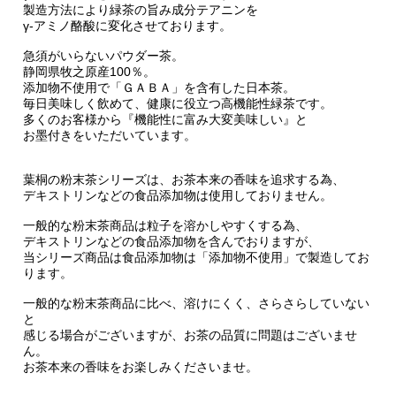
製造方法により緑茶の旨み成分テアニンを
γ-アミノ酪酸に変化させております。
急須がいらないパウダー茶。
静岡県牧之原産100％。
添加物不使用で「ＧＡＢＡ」を含有した日本茶。
毎日美味しく飲めて、健康に役立つ高機能性緑茶です。
多くのお客様から『機能性に富み大変美味しい』と
お墨付きをいただいています。
葉桐の粉末茶シリーズは、お茶本来の香味を追求する為、
デキストリンなどの食品添加物は使用しておりません。
一般的な粉末茶商品は粒子を溶かしやすくする為、
デキストリンなどの食品添加物を含んでおりますが、
当シリーズ商品は食品添加物は「添加物不使用」で製造してお
ります。
一般的な粉末茶商品に比べ、溶けにくく、さらさらしていない
と
感じる場合がございますが、お茶の品質に問題はございませ
ん。
お茶本来の香味をお楽しみくださいませ。