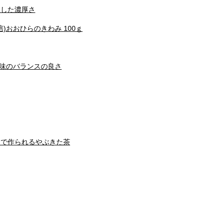
とした濃厚さ
)おおひらのきわみ 100ｇ
と甘味のバランスの良さ
茶園で作られるやぶきた茶