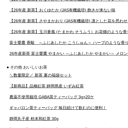
【26年産 新茶】おくゆたか (JAS有機栽培) 飽きが来ない味
【26年産 新茶】さやまかおり (JAS有機栽培) 凛とした花を思わ
【26年産 新茶】玉川蒼風 (たまかわ そうふう）お花畑のような
富士愛鷹 香駿 ～ふじあしたか こうしゅん～ ハーブのような香
26年産新茶 富士愛鷹 やまかい ～ふじあしたか やまかい～ メロ
● その他 おいしいお茶
＼数量限定／ 新茶 夏の福袋セット
【新商品】品種紅茶 静岡県産 いずみ紅茶
農薬不使用栽培 GABA茶ティーバッグ 3g×20ケ
ギャバロン茶ティーバッグ 毎日続けて飲むのに便利！
静岡丸子産 粉末和紅茶 30g