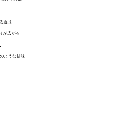
せる香り
香りが広がる
り
ンのような甘味