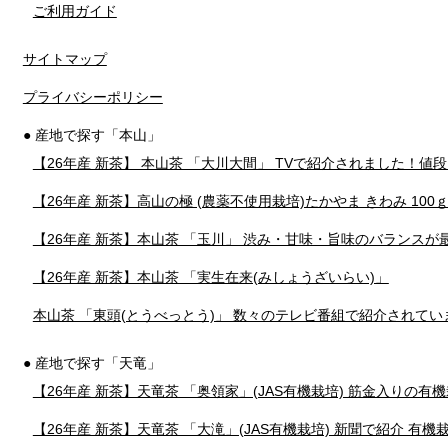
ご利用ガイド
サイトマップ
プライバシーポリシー
● 産地で探す「本山」
【26年産 新茶】 本山茶 「大川大間」 TVで紹介されました！値
【26年産 新茶】高山の極 (農薬不使用栽培)たかやま きわみ 10
【26年産 新茶】本山茶 「玉川」 渋み・甘味・旨味のバランスが
【26年産 新茶】本山茶 「実生在来(みしょうざいらい)」
本山茶 「東頭(とうべっとう)」 数々のテレビ番組で紹介されてい
● 産地で探す「天竜」
【26年産 新茶】天竜茶 「奥領家」(JAS有機栽培) 筋金入りの有
【26年産 新茶】天竜茶 「大滝」(JAS有機栽培) 新聞で紹介 有機