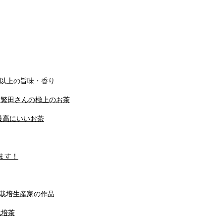
段以上の旨味・香り
0ｇ繁田さんの極上のお茶
最高にいいお茶
ます！
機栽培生産家の作品
栽培茶