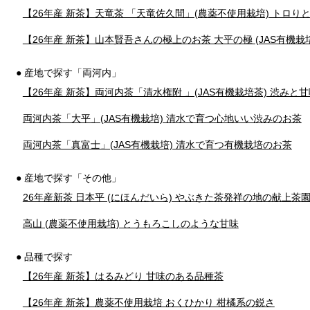
【26年産 新茶】天竜茶 「天竜佐久間」(農薬不使用栽培) トロり
【26年産 新茶】山本賢吾さんの極上のお茶 大平の極 (JAS有機栽培
● 産地で探す「両河内」
【26年産 新茶】両河内茶「清水権附 」(JAS有機栽培茶) 渋み
両河内茶「大平」(JAS有機栽培) 清水で育つ心地いい渋みのお茶
両河内茶「真富士」(JAS有機栽培) 清水で育つ有機栽培のお茶
● 産地で探す「その他」
26年産新茶 日本平 (にほんだいら) やぶきた茶発祥の地の献上
高山 (農薬不使用栽培) とうもろこしのような甘味
● 品種で探す
【26年産 新茶】はるみどり 甘味のある品種茶
【26年産 新茶】農薬不使用栽培 おくひかり 柑橘系の鋭さ