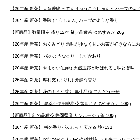
【26年産 新茶】天竜香駿 ～てんりゅうこうしゅん～ ハーブのよ
【26年産 新茶】香駿 (こうしゅん) ハーブのような香り
【新商品】数量限定 残り12本 希少品種茶 ゆめすみか 20g
【26年産 新茶】おくみどり 渋味が少なく甘いお茶が好きな方に
【26年産 新茶】 桜のような香り！しずかおり
【26年産 新茶】やまかい(山峡) 天然玉露と呼ばれる甘味と旨味
【26年産 新茶】摩利支 (まりし) 芳醇な香り
【26年産 新茶】花のような香り 早生品種 こんどうわせ
【26年産 新茶】 農薬不使用栽培茶 繁田さんのやまかい 100g
【新商品】幻の品種茶 静岡県産 サンルージュ茶 100g
【26年産 新茶】 桜の香りがふわっと広がる 静7132
【26年産 新茶】かなやみどり (JAS有機栽培) ミルキーフレーバ