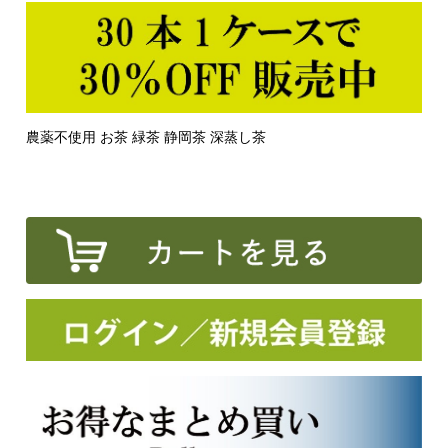
農薬不使用 お茶 緑茶 静岡茶 深蒸し茶