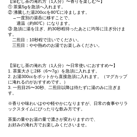
【深むし茶の淹れ方（1人分）〜香りを楽しむ〜】
① 茶葉5gを急須へ入れます。
② 沸騰した湯200ccを80℃に冷まします。
→一度別の湯呑に移すことで、
適温（約80℃）になります。
③ 急須に湯を注ぎ、約30秒程待ったあとに均等に注ぎ分けま
す。
二煎目：10秒程で注いでください。
三煎目：やや熱めのお湯でお楽しみください。
【深むし茶の淹れ方（1人分）〜日常使いにおすすめ〜】
1. 茶葉大さじ2杯（6〜7g）を急須に入れます。
2. お湯300ccをポットから直接急須に入れます。（マグカップ
に淹れるのがおすすめです。）
3. 一煎目25〜30秒、二煎目以降は待たずに湯のみに注ぎま
す。
※香りや味わいはやや軽やかになりますが、日常の食事やリラ
ックスタイムにぴったりな飲み方です。
茶葉の量やお湯の量で濃さが変わりますので、
お好みの淹れ方でお楽しみくださいませ。