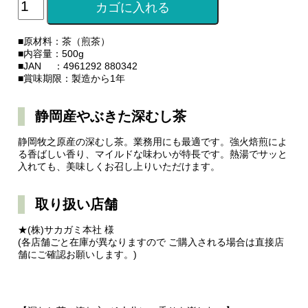
■原材料：茶（煎茶）
■内容量：500g
■JAN ：4961292 880342
■賞味期限：製造から1年
静岡産やぶきた深むし茶
静岡牧之原産の深むし茶。業務用にも最適です。強火焙煎によ
る香ばしい香り、マイルドな味わいが特長です。熱湯でサッと
入れても、美味しくお召し上りいただけます。
取り扱い店舗
★(株)サカガミ本社 様
(各店舗ごと在庫が異なりますので ご購入される場合は直接店
舗にご確認お願いします。)