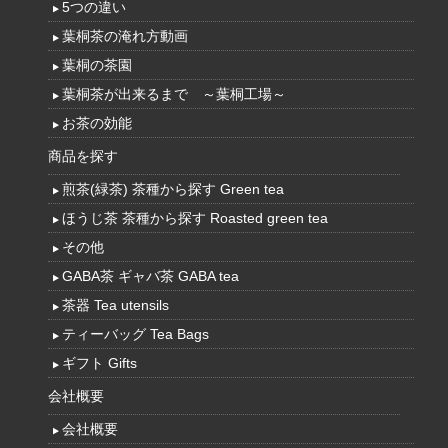
5つの違い
葉桐茶の淹れ方動画
葉桐の茶園
葉桐茶が出来るまで ～葉桐工場～
お茶の効能
商品を探す
煎茶(緑茶) 茶種から探す Green tea
ほうじ茶 茶種から探す Roasted green tea
その他
GABA茶 ギャバ茶 GABA tea
茶器 Tea utensils
ティーバッグ Tea Bags
ギフト Gifts
会社概要
会社概要