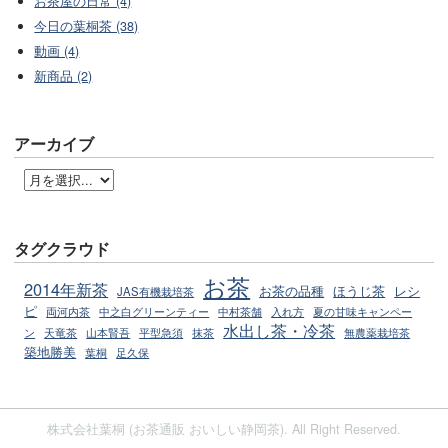
お茶屋の日常 (4)
今日の葉桐茶 (38)
動画 (4)
新商品 (2)
アーカイブ
タグクラウド
お茶
2014年新茶
お茶の品種
ほうじ茶
レシ
JAS有機栽培茶
ピ
両河内茶
中之白グリーンティー
中村茶舗
入れ方
夏の甘味キャンペー
水出し茶・冷茶
ン
天竜茶
山本賢吾
平型急須
抹茶
無農薬栽培茶
築地勝美
葉桐
足久保
株式会社葉桐 (お茶通販 おいしい静岡茶). All Right Reserved.