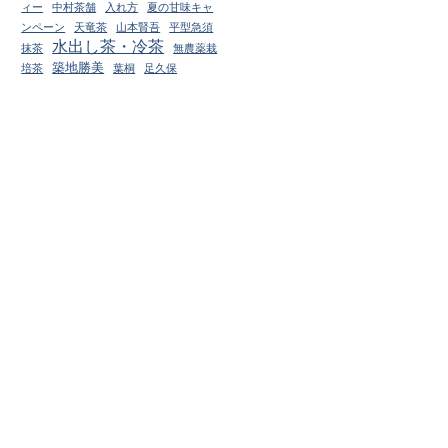
ィー
中村茶舗
入れ方
夏の甘味キャ
ンペーン
天竜茶
山本賢吾
平型急須
水出し茶・冷茶
抹茶
無農薬栽
築地勝美
培茶
葉桐
足久保