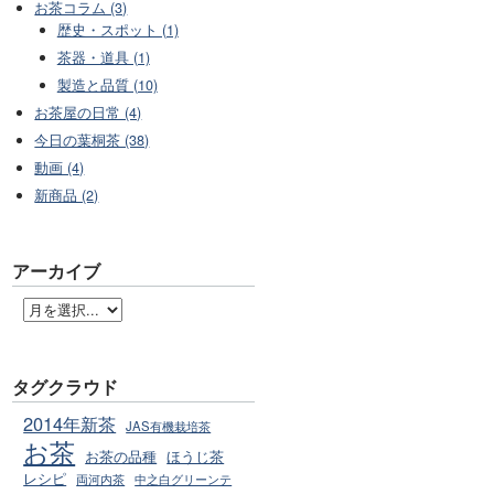
お茶コラム (3)
歴史・スポット (1)
茶器・道具 (1)
製造と品質 (10)
お茶屋の日常 (4)
今日の葉桐茶 (38)
動画 (4)
新商品 (2)
アーカイブ
タグクラウド
2014年新茶
JAS有機栽培茶
お茶
お茶の品種
ほうじ茶
レシピ
両河内茶
中之白グリーンテ