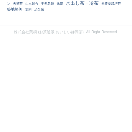
水出し茶・冷茶
ン
天竜茶
山本賢吾
平型急須
抹茶
無農薬栽培茶
築地勝美
葉桐
足久保
株式会社葉桐 (お茶通販 おいしい静岡茶). All Right Reserved.