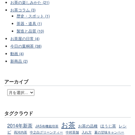
お茶の楽しみかた (21)
お茶コラム (3)
歴史・スポット (1)
茶器・道具 (1)
製造と品質 (10)
お茶屋の日常 (4)
今日の葉桐茶 (38)
動画 (4)
新商品 (2)
アーカイブ
タグクラウド
お茶
2014年新茶
お茶の品種
ほうじ茶
レシ
JAS有機栽培茶
ピ
両河内茶
中之白グリーンティー
中村茶舗
入れ方
夏の甘味キャンペー