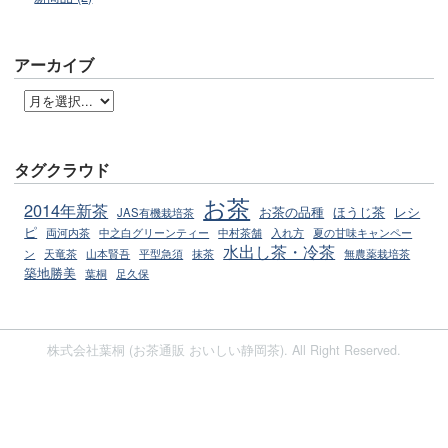
アーカイブ
タグクラウド
お茶
2014年新茶
お茶の品種
ほうじ茶
レシ
JAS有機栽培茶
ピ
両河内茶
中之白グリーンティー
中村茶舗
入れ方
夏の甘味キャンペー
水出し茶・冷茶
ン
天竜茶
山本賢吾
平型急須
抹茶
無農薬栽培茶
築地勝美
葉桐
足久保
株式会社葉桐 (お茶通販 おいしい静岡茶). All Right Reserved.