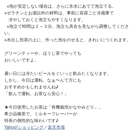
※泡が安定しない場合は、さらに氷水にあてて泡立てる。
※ゼラチンとお湯以外の材料は、事前に容器ごと冷蔵庫で
冷やしておくと泡立ちやすくなります。
※泡立て時間は２～３分。泡立ち具合を見ながら調整してくださ
い。
※水出し煎茶の上に、作った泡をのせると、きれいにつくれます。
グリーンティーや、ほうじ茶でやっても
おいしいですよ。
暑い日には冷たいビールをぐいっと飲みたくなります。
しかし、今日は運転。なぁ〜んて方にも
おすすめかもしれませんね♪
「飲んで運転、お茶なら安心！」
★今日使用したお茶は「有機栽培かなやみどり」。
希少品種茶で、ミルキーフレーバーが
特長の個性的な味わいです♪
Yahoo!ショッピング
／
楽天市場