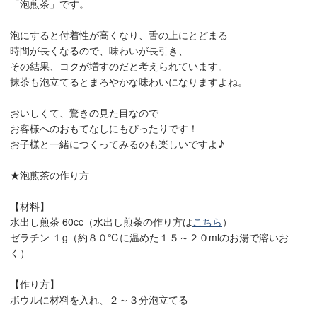
「泡煎茶」です。
泡にすると付着性が高くなり、舌の上にとどまる
時間が長くなるので、味わいが長引き、
その結果、コクが増すのだと考えられています。
抹茶も泡立てるとまろやかな味わいになりますよね。
おいしくて、驚きの見た目なので
お客様へのおもてなしにもぴったりです！
お子様と一緒につくってみるのも楽しいですよ♪
★泡煎茶の作り方
【材料】
水出し煎茶 60cc（水出し煎茶の作り方は
こちら
）
ゼラチン １g（約８０℃に温めた１５～２０mlのお湯で溶いお
く）
【作り方】
ボウルに材料を入れ、２～３分泡立てる