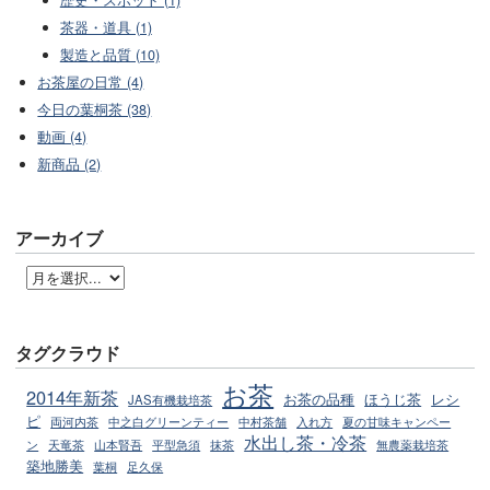
茶器・道具 (1)
製造と品質 (10)
お茶屋の日常 (4)
今日の葉桐茶 (38)
動画 (4)
新商品 (2)
アーカイブ
タグクラウド
お茶
2014年新茶
お茶の品種
ほうじ茶
レシ
JAS有機栽培茶
ピ
両河内茶
中之白グリーンティー
中村茶舗
入れ方
夏の甘味キャンペー
水出し茶・冷茶
ン
天竜茶
山本賢吾
平型急須
抹茶
無農薬栽培茶
築地勝美
葉桐
足久保