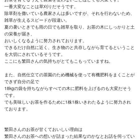
一番大変なことは草刈りだそうです。
除草剤を撒いている農家さんは多いですが、それを行わないため、
雑草が生えるスピードが段違い。
夏の暑いときでも雨の日でも雑草を取り、お茶の木にしっかりと土
の栄養が届き、
おいしくなるように努力されております。
できるだけ自然に近く、生き物のと共存しながら育てるということ
を大切にされているそうです。
ここにも繁田さんの気持ちがとてもこもっていますね。
また、自然仕立ての茶園のため機械を使って有機肥料をまくことが
できず自分の足で
18kgの袋を持ちながらすべての木に肥料を上げるのも大変だそう
です。
でも美味しいお茶を作るために1株1株いきわたるように努力され
ております。
繁田さんのお茶が甘くておいしい理由は
繁田さんのお茶への想いが詰まった結果なのかなとお話を伺ってい