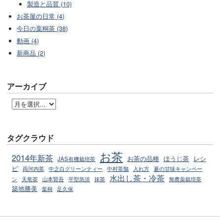
製造と品質 (10)
お茶屋の日常 (4)
今日の葉桐茶 (38)
動画 (4)
新商品 (2)
アーカイブ
タグクラウド
お茶
2014年新茶
お茶の品種
ほうじ茶
レシ
JAS有機栽培茶
ピ
両河内茶
中之白グリーンティー
中村茶舗
入れ方
夏の甘味キャンペー
水出し茶・冷茶
ン
天竜茶
山本賢吾
平型急須
抹茶
無農薬栽培茶
築地勝美
葉桐
足久保