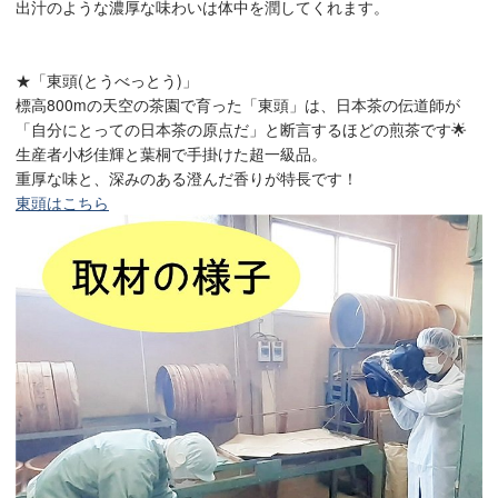
出汁のような濃厚な味わいは体中を潤してくれます。
★「東頭(とうべっとう)」
標高800mの天空の茶園で育った「東頭」は、日本茶の伝道師が
「自分にとっての日本茶の原点だ」と断言するほどの煎茶です🌟
生産者小杉佳輝と葉桐で手掛けた超一級品。
重厚な味と、深みのある澄んだ香りが特長です！
東頭はこちら