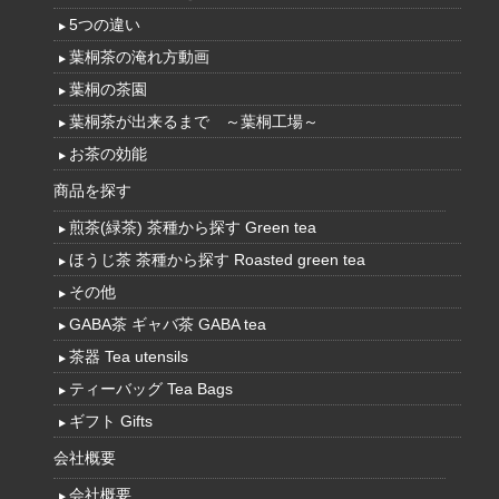
5つの違い
葉桐茶の淹れ方動画
葉桐の茶園
葉桐茶が出来るまで ～葉桐工場～
お茶の効能
商品を探す
煎茶(緑茶) 茶種から探す Green tea
ほうじ茶 茶種から探す Roasted green tea
その他
GABA茶 ギャバ茶 GABA tea
茶器 Tea utensils
ティーバッグ Tea Bags
ギフト Gifts
会社概要
会社概要