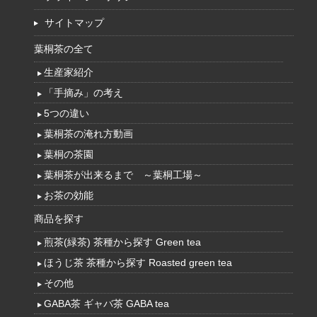
サイトマップ
葉桐茶の全て
生産家紹介
「手摘み」の考え
5つの違い
葉桐茶の淹れ方動画
葉桐の茶園
葉桐茶が出来るまで ～葉桐工場～
お茶の効能
商品を探す
煎茶(緑茶) 茶種から探す Green tea
ほうじ茶 茶種から探す Roasted green tea
その他
GABA茶 ギャバ茶 GABA tea