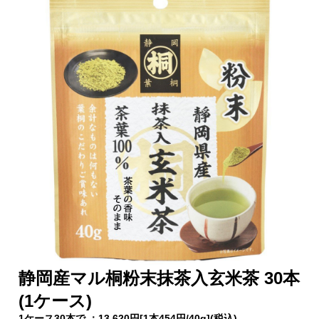
静岡産マル桐粉末抹茶入玄米茶 30本
(1ケース)
1ケース30本で ：13,620円[1本454円/40g](税込)