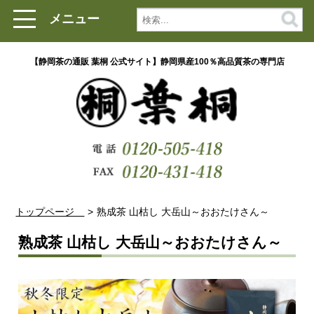
メニュー
【静岡茶の通販 葉桐 公式サイト】静岡県産100％高品質茶の専門店
トップページ
熟成茶 山枯し 大岳山～おおたけさん～
熟成茶 山枯し 大岳山～おおたけさん～