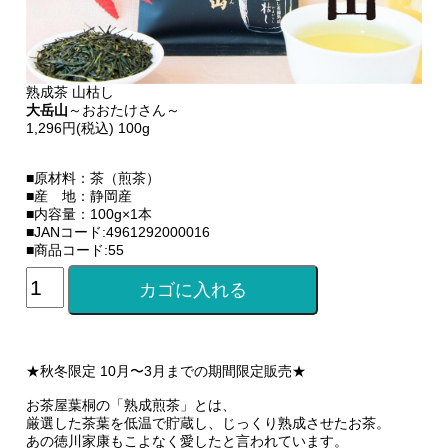
熟成茶 山枯し
大岳山
～おおたけさん～
1,296円(税込) 100g
■原材料：茶（煎茶）
■産 地：静岡産
■内容量：100g×1本
■JANコード:4961292000016
■商品コード:55
★秋冬限定 10月〜3月までの期間限定販売★
お茶屋葉桐の「熟成煎茶」とは、
厳選した茶葉を低温で貯蔵し、じっくり熟成させたお茶。
あの徳川家康もこよなく愛したと言われています。